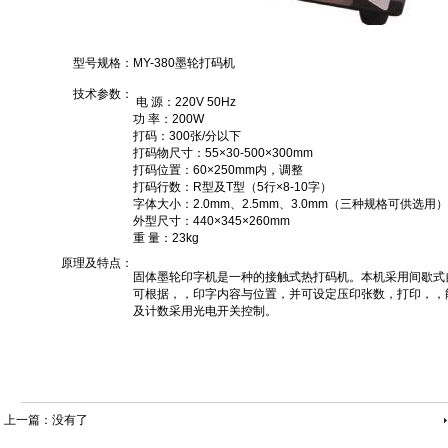
型号规格：
MY-380墨轮打码机
技术参数：
电 源：220V 50Hz
功 率：200W
打码：300张/分以下
打码物尺寸：55×30-500×300mm
打码位置：60×250mm内，调整
打码行数：R型及T型（5行×8-10字）
字体大小：2.0mm、2.5mm、3.0mm（三种规格可供选用）
外型尺寸：440×345×260mm
重 量：23kg
原理及特点：
固体墨轮印字机是一种的接触式热打码机。本机采用间歇式
可根据，，印字内容与位置，并可设定压印张数，打印，，
及计数采用光电开关控制。
上一篇：没有了