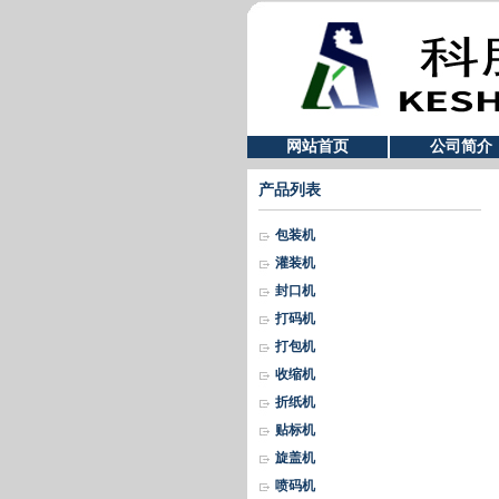
网站首页
公司简介
产品列表
包装机
灌装机
封口机
打码机
打包机
收缩机
折纸机
贴标机
旋盖机
喷码机