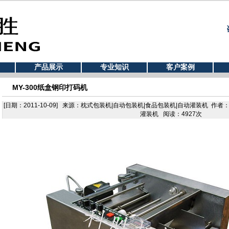
产品展示
专业知识
客户案例
MY-300纸盒钢印打码机
[日期：2011-10-09] 来源：枕式包装机|自动包装机|食品包装机|自动灌装机 作
灌装机 阅读：4927次