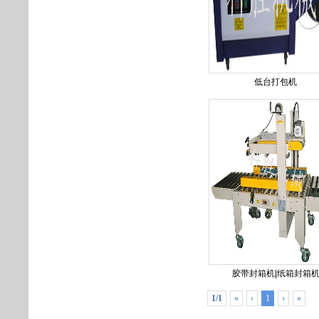
低台打包机
胶带封箱机|纸箱封箱
1/1
«
‹
1
›
»