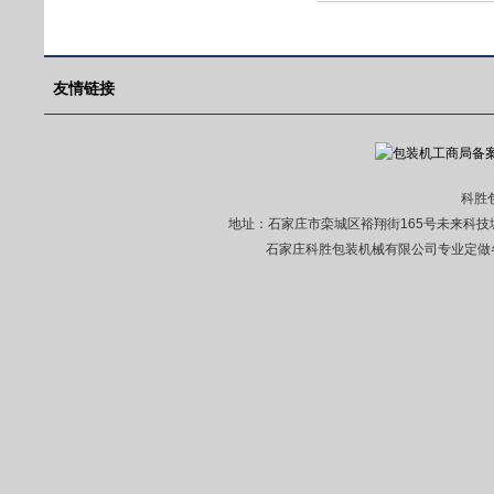
友情链接
科胜包装
地址：
石家庄市栾城区裕翔街165号未来科技
石家庄科胜包装机械有限公司专业定做各