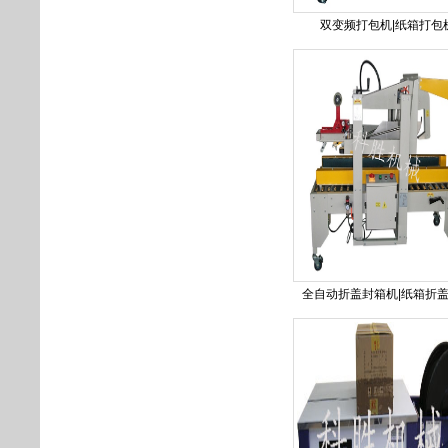
双变频打包机|纸箱打包
全自动折盖封箱机|纸箱折