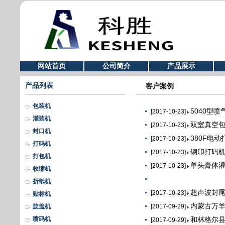
网站首页
公司简介
产品展示
产品列表
客户案例
包装机
5040型
[2017-10-23]
灌装机
双室真空
[2017-10-23]
封口机
380F电
[2017-10-23]
打码机
钢印打码
[2017-10-23]
打包机
单头膏体
[2017-10-23]
收缩机
折纸机
超声波封
[2017-10-23]
贴标机
内蒙古万羊
旋盖机
[2017-09-29]
喷码机
和林格尔县
[2017-09-29]