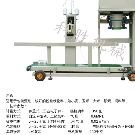
用途：
适用于包装流动，较好的粉粒状物料，如小麦、玉米、大米、尿素、饲料等。
，技术参数 :
计量方式 称重式（工业电子秤） 整机功率 350瓦
喂料方式 自流＋振动、二级给料 气 压 0.6MPa
称重范围 5～25千克（连续可调） 用 气 量 0.02㎡/min
包装规格 5～25千克（分辨率2克） 材 质 与物料接触部分为不锈钢# 
单袋误差 ≤±15克 整机重量 250千克