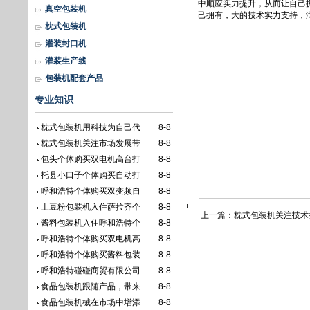
中顺应实力提升，从而让自己
真空包装机
己拥有，大的技术实力支持，
枕式包装机
灌装封口机
灌装生产线
包装机配套产品
专业知识
枕式包装机用科技为自己代
8-8
枕式包装机关注市场发展带
8-8
包头个体购买双电机高台打
8-8
托县小口子个体购买自动打
8-8
呼和浩特个体购买双变频自
8-8
土豆粉包装机入住萨拉齐个
8-8
上一篇：枕式包装机关注技术
酱料包装机入住呼和浩特个
8-8
呼和浩特个体购买双电机高
8-8
呼和浩特个体购买酱料包装
8-8
呼和浩特碰碰商贸有限公司
8-8
食品包装机跟随产品，带来
8-8
食品包装机械在市场中增添
8-8