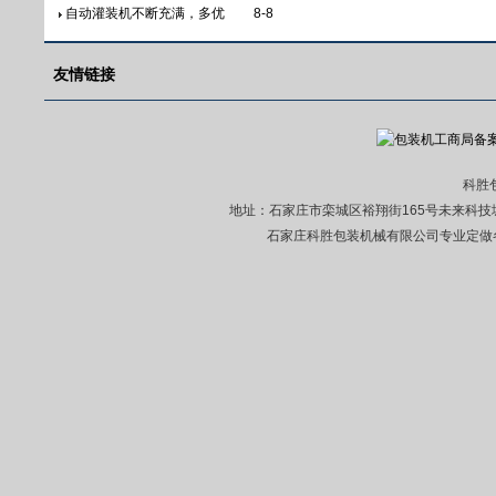
自动灌装机不断充满，多优
8-8
友情链接
科胜包装
地址：
石家庄市栾城区裕翔街165号未来科技
石家庄科胜包装机械有限公司专业定做各