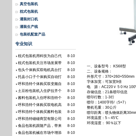
真空包装机
枕式包装机
灌装封口机
灌装生产线
包装机配套产品
专业知识
枕式包装机用科技为自己代
8-10
枕式包装机关注市场发展带
8-10
一、设备型号： KS68型
包头个体购买双电机高台打
8-10
二、设备规格：
外形尺寸：370×260×550mm
托县小口子个体购买自动打
8-10
字体加宽：可加宽9倍
呼和浩特个体购买双变频自
8-10
电 源：AC220Ｖ 5 0 Hz 100
土豆粉包装机入住萨拉齐个
8-10
存储信息：21条喷印信息
喷印行数：1-3行
酱料包装机入住呼和浩特个
8-10
喷印：1400字符/（5×7）
呼和浩特个体购买双电机高
8-10
整机毛重：30公斤
呼和浩特个体购买酱料包装
8-10
喷印距离：喷头物体距离30m
环境温度：5～45℃
呼和浩特碰碰商贸有限公司
8-10
环境湿度： 90％以下
食品包装机跟随产品，带来
8-10
食品包装机械在市场中增添
8-10